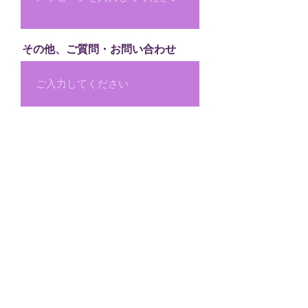
その他、ご質問・お問い合わせ
送信する
お問い合わせ
icingcookies fluffy（ﾌﾗｯﾌｨｰ）
MAIL:
fluffy0609@gmail.com
LINE: @uir5075a